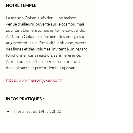
NOTRE TEMPLE 
La maison Gokan a sévrier : Une maison 
venue d’ailleurs, ouverte sur le cosmos, mais 
pourtant bien enracinée en terre savoyarde. 
A Maison Gokan se déploient des énergies qui 
augmentent la vie. Simplicité, noblesse, pureté 
des lignes et des volumes, invitent à un regard 
fonctionnel, sans réaction, sans référence. 
Alors, tout se suffit à soi-même, alors tout 
devient sacré et profondément apaisant.
https://www.maisongokan.com/
INFOS PRATIQUES :
Horaires : de 19h à 22h30
Prix : 66 euros sans massage // 88 euros 
avec massage amour de 20min (Pour les 