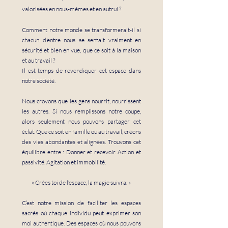
valorisées en nous-mêmes et en autrui ?
Comment notre monde se transformerait-il si
chacun d’entre nous se sentait vraiment en
sécurité et bien en vue, que ce soit à la maison
et au travail ?
Il est temps de revendiquer cet espace dans
notre société.
Nous croyons que les gens nourrit, nourrissent
les autres. Si nous remplissons notre coupe,
alors seulement nous pouvons partager cet
éclat. Que ce soit en famille ou au travail, créons
des vies abondantes et alignées. Trouvons cet
équilibre entre : Donner et recevoir. Action et
passivité. Agitation et immobilité.
« Crées toi de l’espace, la magie suivra. »
C’est notre mission de faciliter les espaces
sacrés où chaque individu peut exprimer son
moi authentique. Des espaces où nous pouvons