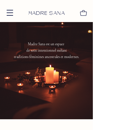
MADRE SANA
Madre Sana est un espace
de soin intentionnel mêlant
traditions
féminines
ancestrales et modernes.