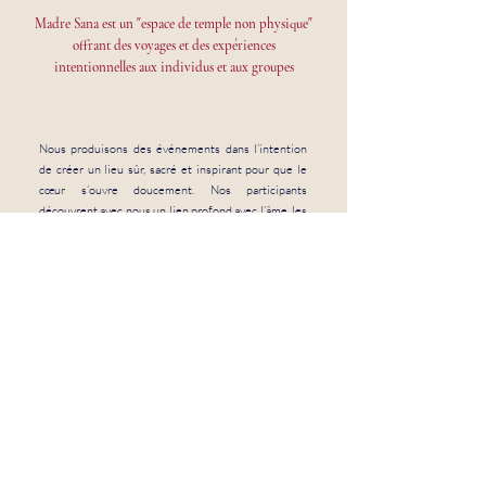
Madre Sana est un "espace de temple non physique"
offrant des voyages et des expériences
intentionnelles aux individus et aux groupes
Nous produisons des événements dans l’intention
de créer un lieu sûr, sacré et inspirant pour que le
cœur s’ouvre doucement. Nos participants
découvrent avec nous un lien profond avec l’âme, les
autres et la nature.
Nous rassemblons un collectif de mentors et de
guérisseurs divers et consciencieux dans une
communauté en ligne dédiée à la co-création et à la
collaboration.
Nous vous aidons à créer et organiser un événement
ou une retraite pour votre communauté, vos clients
ou vos employés afin que vous puissiez grandir
ensemble dans un parcours de transformation.
Nous organisons nos retraites et événements