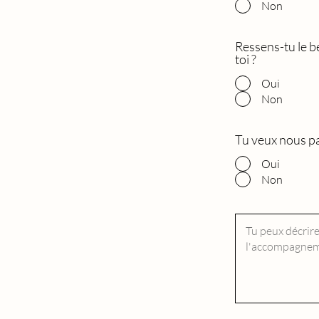
Non
Ressens-tu le b
toi ?
Oui
Non
Tu veux nous pa
Oui
Non