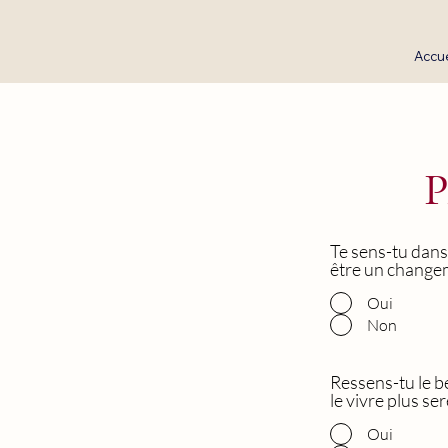
Accue
Te sens-tu dans
être un changem
Oui
Non
Ressens-tu le b
le vivre plus se
Oui